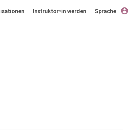
account_circle
isationen
Instruktor*in werden
Sprache