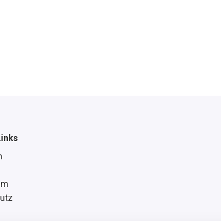
Links
n
um
utz