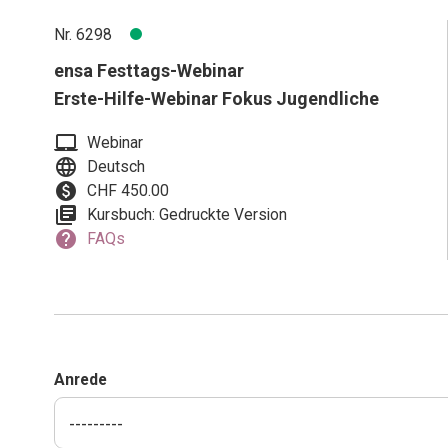
Nr. 6298
ensa Festtags-Webinar
Erste-Hilfe-Webinar Fokus Jugendliche
laptop_mac
Webinar
language
Deutsch
paid
CHF 450.00
library_books
Kursbuch: Gedruckte Version
help
FAQs
Anrede