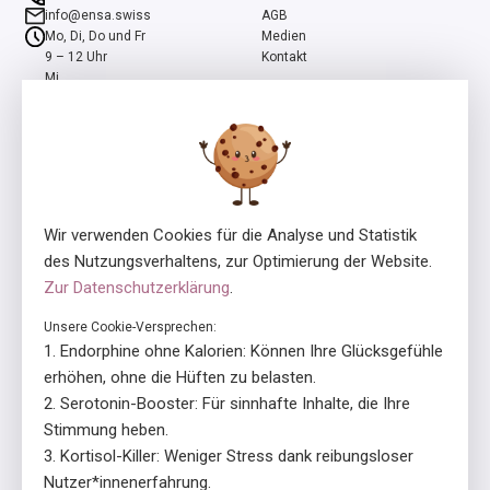
info@ensa.swiss
AGB
Mo, Di, Do und Fr
Medien
9 – 12 Uhr
Kontakt
Mi
13 – 16 Uhr
ensa ist ein Programm der Stiftung Pro Mente Sana, mitinitiiert und
unterstützt durch die Beisheim Stiftung.
Wir verwenden Cookies für die Analyse und Statistik
des Nutzungsverhaltens, zur Optimierung der Website.
Zur Datenschutzerklärung
.
Unsere Cookie-Versprechen:
Lizenzgeber
In Zusammenarbeit mit
Endorphine ohne Kalorien: Können Ihre Glücksgefühle
erhöhen, ohne die Hüften zu belasten.
Serotonin-Booster: Für sinnhafte Inhalte, die Ihre
Stimmung heben.
Kortisol-Killer: Weniger Stress dank reibungsloser
Nutzer*innenerfahrung.