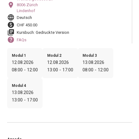
location_on
8006 Zürich
Lindenhof
language
Deutsch
paid
CHF 450.00
library_books
Kursbuch: Gedruckte Version
help
FAQs
Modul 1
Modul 2
Modul 3
12.08.2026
12.08.2026
13.08.2026
08:00 - 12:00
13:00 - 17:00
08:00 - 12:00
Modul 4
13.08.2026
13:00 - 17:00